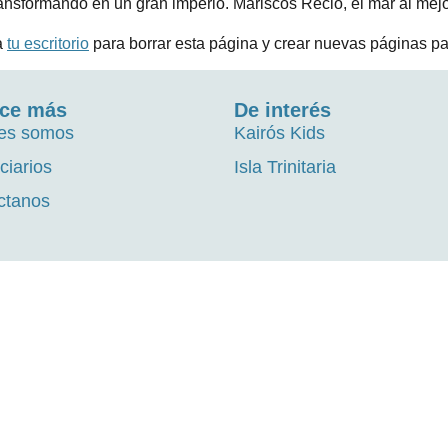
ransformando en un gran imperio. Mariscos Recio, el mar al mejo
a
tu escritorio
para borrar esta página y crear nuevas páginas par
ce más
De interés
es somos
Kairós Kids
ciarios
Isla Trinitaria
ctanos